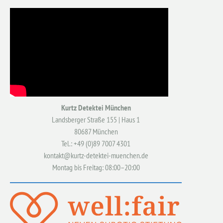
Kurtz Detektei München
Landsberger Straße 155 | Haus 1
80687 München
Tel.: +49 (0)89 7007 4301
kontakt@kurtz-detektei-muenchen.de
Montag bis Freitag: 08:00–20:00