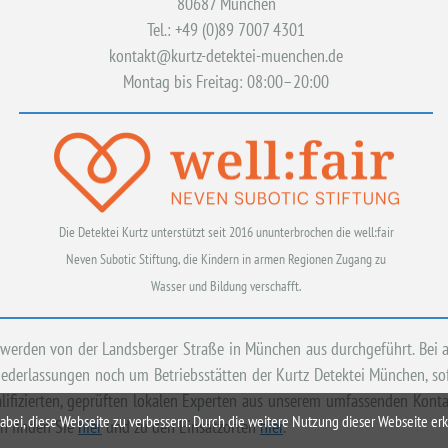
80687 München
Tel.: +49 (0)89 7007 4301
kontakt@kurtz-detektei-muenchen.de
Montag bis Freitag: 08:00–20:00
Die Detektei Kurtz unterstützt seit 2016 ununterbrochen die well:fair
Neven Subotic Stiftung, die Kindern in armen Regionen Zugang zu
Wasser und Bildung verschafft.
n werden von der Landsberger Straße in München aus durchgeführt. Bei
iederlassungen noch um Betriebsstätten der Kurtz Detektei München, sofe
lifizierten, geprüften lokalen Experten aus unserem umfassenden Kon
i, diese Webseite zu verbessern. Durch die weitere Nutzung dieser Webseite erkl
en finden Sie
hier
und zu den Einsatzorten
hier
.