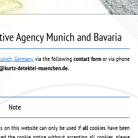
ctive Agency Munich and Bavaria
Munich, Germany
, via the following
contact form
or via phone
@kurtz-detektei-muenchen.de.
Note
s on this website can only be used if
all
cookies have been
sed the cookie notice without accepting all cookies, please