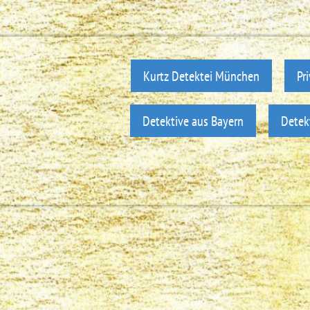
Kurtz Detektei München
Pr
Detektive aus Bayern
Detek