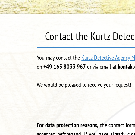
Contact the Kurtz Dete
You may contact the
Kurtz Detective Agency 
on
+49 163 8033 967
or via email at
kontakt
We would be pleased to receive your request!
For data protection reasons,
the contact form
accepted beforehand. If you have already clo